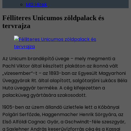
MG Hírek
Félliteres Unicumos zöldpalack és
tervrajza
Az Unicum brandépítő üvege – mely megmenti a
Pachl Viktor által készített plakáton az ikonná vált
„vizesember”-t – az 1893-ban az Egyesült Magyarhoni
Üveggyárak Rt. által alapított, salgótarjáni Lukács Béla
Huta üveggyár terméke. A cég kifejezetten a
palacküveg gyártására szakosodott.
1905-ben az üzem állandó üzletfele lett a Kőbányai
Polgári Serfőzde, Haggenmacher Henrik Sörgyára, az
Első Alföldi Cognac Gyár, a Gschwindt-féle szeszgyár,
a Saxlehner András keserűvízforrás cég és a Kassai