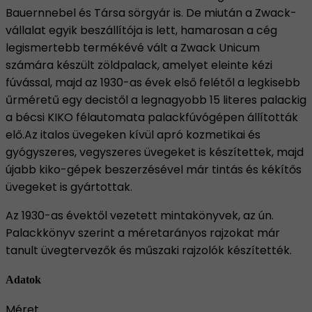
Bauernnebel és Társa sörgyár is. De miután a Zwack-
vállalat egyik beszállítója is lett, hamarosan a cég
legismertebb termékévé vált a Zwack Unicum
számára készült zöldpalack, amelyet eleinte kézi
fúvással, majd az 1930-as évek első felétől a legkisebb
űrméretű egy decistől a legnagyobb 15 literes palackig
a bécsi KIKO félautomata palackfúvógépen állították
elő.Az italos üvegeken kívül apró kozmetikai és
gyógyszeres, vegyszeres üvegeket is készítettek, majd
újabb kiko-gépek beszerzésével már tintás és kékítős
üvegeket is gyártottak.
Az 1930-as évektől vezetett mintakönyvek, az ún.
Palackkönyv szerint a méretarányos rajzokat már
tanult üvegtervezők és műszaki rajzolók készítették.
Adatok
Méret