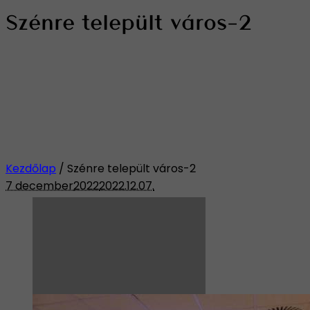
Szénre települt város-2
Kezdőlap
/
Szénre települt város-2
7 december
2022
2022.12.07.