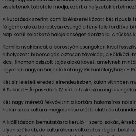
viseletének többféle módja, ezért a helyzetük értelmezé
A kutatások szerint Kamilla ékszerei között két típus is 
félgömb alakú borostyán csüngő a fény felé fordítva bí
Nap körül keletkező halojelenséget ábrázolja. A tüskés 
Kamilla nyakláncát a borostyán csüngőkön kívül fosszili
elhelyezett bíborcsigák biztosan távolsági, a Földközi
kicsi, finoman csiszolt tojás alakú követ, amelynek mint
egyetlen nagyon hasonló kőtárgy Kiskunfélegyháza – Pák
Két sír leleteit eredeti elrendezésben, külön vitrinben 
A Sükösd – Árpás-dűlői 12. sírt a tüskéskorong csüngőkk
Két nagy méretű fekvővitrin a kortárs halomsíros női sí
halomsíros kultúra megjelenése előtti, alatti és utáni idős
A kiállításban bemutatásra kerülő – szerb, sokác, érs
olyan szűkebb, de kulturálisan változatos régión belül i