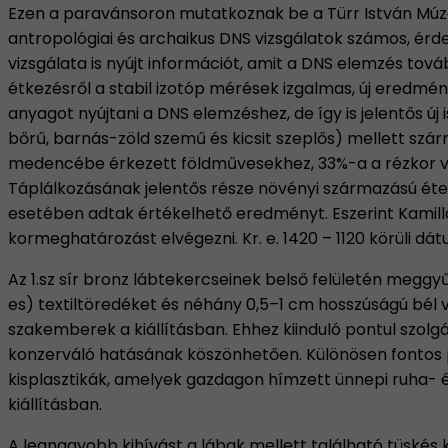
Ezen a paravánsoron mutatkoznak be a Türr István Mú
antropológiai és archaikus DNS vizsgálatok számos, érd
vizsgálata is nyújt információt, amit a DNS elemzés tová
étkezésről a stabil izotóp mérések izgalmas, új eredmén
anyagot nyújtani a DNS elemzéshez, de így is jelentős ú
bőrű, barnás-zöld szemű és kicsit szeplős) mellett szá
medencébe érkezett földművesekhez, 33%-a a rézkor v
Táplálkozásának jelentős része növényi származású étele
esetében adtak értékelhető eredményt. Eszerint Kamillát
kormeghatározást elvégezni. Kr. e. 1420 – 1120 körüli 
Az 1.sz sír bronz lábtekercseinek belső felületén meg
es) textiltöredéket és néhány 0,5–1 cm hosszúságú bél va
szakemberek a kiállításban. Ehhez kiinduló pontul szolgá
konzerváló hatásának köszönhetően. Különösen fontos 
kisplasztikák, amelyek gazdagon hímzett ünnepi ruha- 
kiállításban.
A legnagyobb kihívást a lábak mellett található tüskés