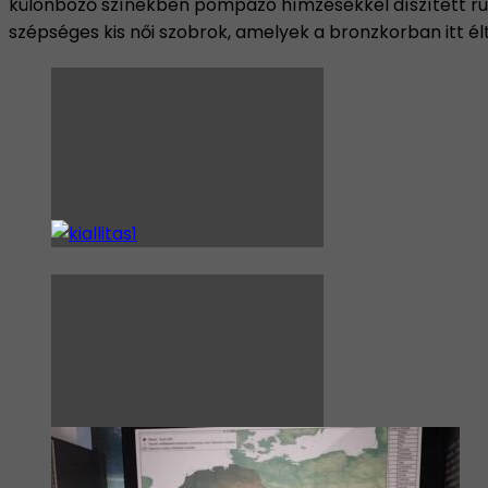
különböző színekben pompázó hímzésekkel díszített ruh
szépséges kis női szobrok, amelyek a bronzkorban itt él