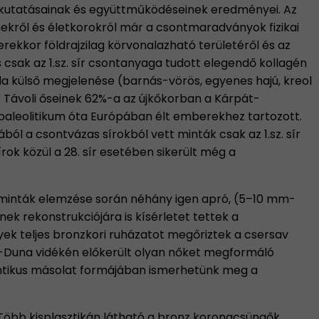
kutatásainak és együttműködéseinek eredményei. Az
ekről és életkorokról már a csontmaradványok fizikai
erekkor földrajzilag körvonalazható területéről és az
csak az 1.sz. sír csontanyaga tudott elegendő kollagén
lla külső megjelenése (barnás-vörös, egyenes hajú, kreol
. Távoli őseinek 62%-a az újkőkorban a Kárpát-
aleolitikum óta Európában élt emberekhez tartozott.
ól a csontvázas sírokból vett minták csak az 1.sz. sír
ok közül a 28. sír esetében sikerült még a
A minták elemzése során néhány igen apró, (5–10 mm-
nek rekonstrukciójára is kísérletet tettek a
lyek teljes bronzkori ruházatot megőriztek a csersav
l-Duna vidékén előkerült olyan nőket megformáló
tentikus másolat formájában ismerhetünk meg a
. Több kisplasztikán látható a bronz korongcsüngők