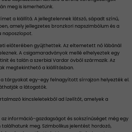
lán meg is ismerhetünk.
et a kiállítá. A jellegtelennek látszó, sápadt színű,
ében, amely jellegzetes bronzkori napszimbólum és a
a naposzlopot.
eti előterében gyűjthettek. Az eltemetett nő lábánál
jeleznek. A csigamaradványok mellé elhelyeztek egy
nit és talán a szerbiai Vardar övből származik. Az
ak megtekinthető a kiállításban.
 a tárgyakat egy-egy felnagyított sírrajzon helyezték el.
áthatják a látogatók.
rtalmazó kincsleletekből ad ízelítőt, amelyek a
azt az információ-gazdagságot és sokszínűséget még egy
m találhatunk meg. Szimbolikus jelentést hordozó,