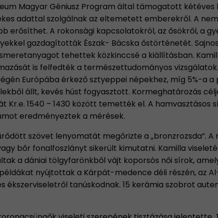
zeum Magyar Géniusz Program által támogatott kétéves 
ekes adattal szolgálnak az eltemetett emberekről. A nem
bb erősíthet. A rokonsági kapcsolatokról, az ősökről, a gy
yekkel gazdagították Észak- Bácska őstörténetét. Sajnos 
j ismeretanyagot tehettek közkinccsé a kiállításban. Kami
rmazását is felfedték a természettudományos vizsgálatok
égén Európába érkező sztyeppei népekhez, míg 5%-a a p
kből állt, kevés húst fogyasztott. Kormeghatározás céljáb
 Kr.e. 1540 – 1430 között temették el. A hamvasztásos sír
dátumot eredményeztek a mérések.
gyűrődött szövet lenyomatát megőrizte a „bronzrozsda”. 
gy bőr fonalfoszlányt sikerült kimutatni. Kamilla viseleté
ltak a dániai tölgyfarönkből vájt koporsós női sírok, ame
példákat nyújtottak a Kárpát-medence déli részén, az A
és ékszerviseletről tanúskodnak. 15 kerámia szobrot au
 korongcsüngők viseleti szerepének tisztázása jelentette