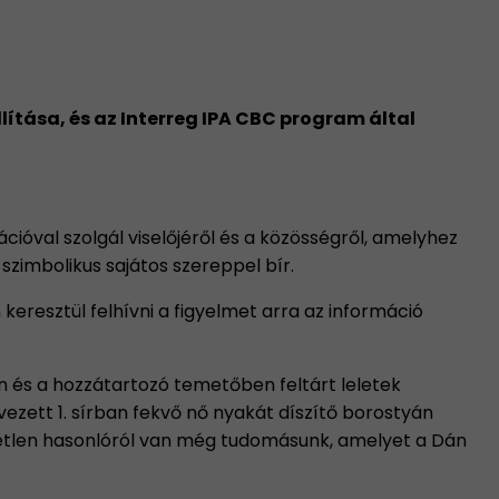
tása, és az Interreg IPA CBC program által
ióval szolgál viselőjéről és a közösségről, amelyhez
szimbolikus sajátos szereppel bír.
 keresztül felhívni a figyelmet arra az információ
an és a hozzátartozó temetőben feltárt leletek
zett 1. sírban fekvő nő nyakát díszítő borostyán
yetlen hasonlóról van még tudomásunk, amelyet a Dán