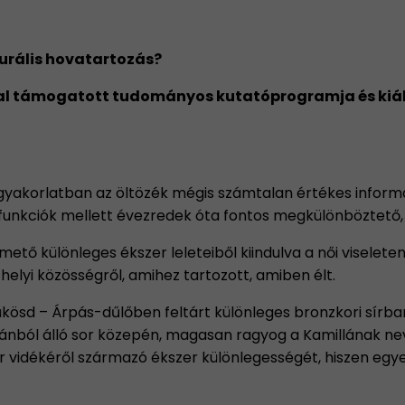
turális hovatartozás?
l támogatott tudományos kutatóprogramja és kiállí
gyakorlatban az öltözék mégis számtalan értékes informác
v funkciók mellett évezredek óta fontos megkülönböztető, 
mető különleges ékszer leleteiből kiindulva a női viseleten
 helyi közösségről, amihez tartozott, amiben élt.
 Sükösd – Árpás-dűlőben feltárt különleges bronzkori sírb
nból álló sor közepén, magasan ragyog a Kamillának neve
r vidékéről származó ékszer különlegességét, hiszen eg