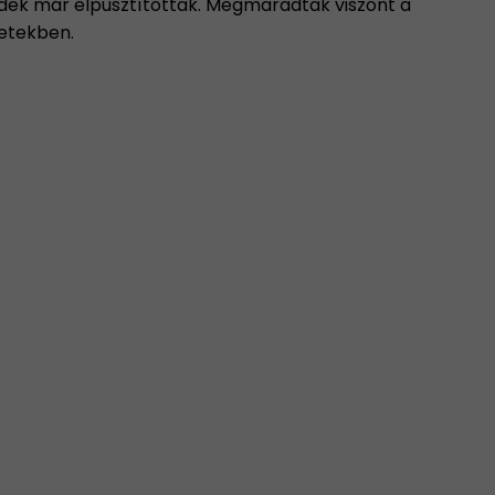
dek már elpusztítottak. Megmaradtak viszont a
letekben.