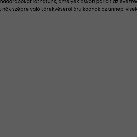
adarabokat láthatunk, amelyek őskori párjait az évezre
t nők szépre való törekvéséről árulkodnak az ünnepi vise