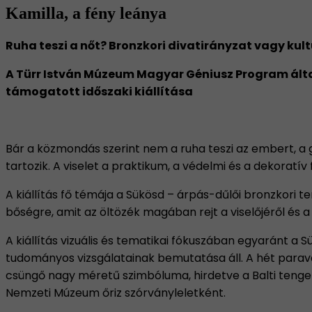
Kamilla, a fény leánya
Ruha teszi a nőt? Bronzkori divatirányzat vagy kul
A Türr István Múzeum Magyar Géniusz Program álta
támogatott időszaki kiállítása
Bár a közmondás szerint nem a ruha teszi az embert, a 
tartozik. A viselet a praktikum, a védelmi és a dekoratí
A kiállítás fő témája a Sükösd – árpás-dűlői bronzkori te
bőségre, amit az öltözék magában rejt a viselőjéről és a
A kiállítás vizuális és tematikai fókuszában egyaránt a
tudományos vizsgálatainak bemutatása áll. A hét paravá
csüngő nagy méretű szimbóluma, hirdetve a Balti tenge
Nemzeti Múzeum őriz szórványleletként.