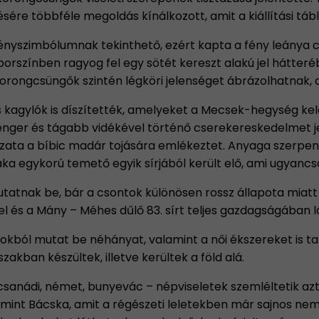
sére többféle megoldás kínálkozott, amit a kiállítási táb
fényszimbólumnak tekinthető, ezért kapta a fény leánya cím
borszínben ragyog fel egy sötét kereszt alakú jel hátter
korongcsüngők szintén légköri jelenséget ábrázolhatnak, 
s kagylók is díszítették, amelyeket a Mecsek-hegység kel
-tenger és tágabb vidékével történő cserekereskedelmet 
ázata a bíbic madár tojására emlékeztet. Anyaga szerpenti
a egykorú temető egyik sírjából került elő, ami ugyancs
mutatnak be, bár a csontok különösen rossz állapota miatt
el és a Mány – Méhes dűlő 83. sírt teljes gazdagságában l
rokból mutat be néhányat, valamint a női ékszereket is ta
zakban készültek, illetve kerültek a föld alá.
ekcsanádi, német, bunyevác – népviseletek szemléltetik 
s, mint Bácska, amit a régészeti leletekben már sajnos ne