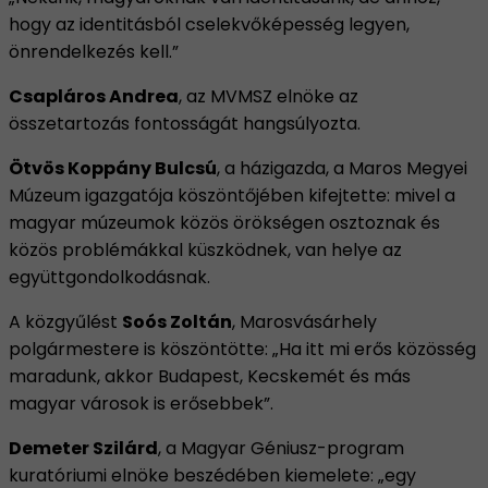
hogy az identitásból cselekvőképesség legyen,
önrendelkezés kell.”
Csapláros Andrea
, az MVMSZ elnöke az
összetartozás fontosságát hangsúlyozta.
Ötvös Koppány Bulcsú
, a házigazda, a Maros Megyei
Múzeum igazgatója köszöntőjében kifejtette: mivel a
magyar múzeumok közös örökségen osztoznak és
közös problémákkal küszködnek, van helye az
együttgondolkodásnak.
A közgyűlést
Soós Zoltán
, Marosvásárhely
polgármestere is köszöntötte: „Ha itt mi erős közösség
maradunk, akkor Budapest, Kecskemét és más
magyar városok is erősebbek”.
Demeter Szilárd
, a Magyar Géniusz-program
kuratóriumi elnöke beszédében kiemelete: „egy