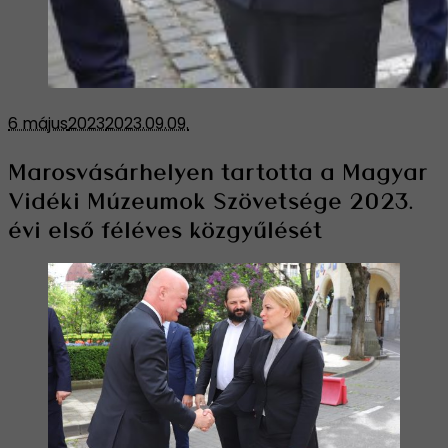
6 május
2023
2023.09.09.
Marosvásárhelyen tartotta a Magyar
Vidéki Múzeumok Szövetsége 2023.
évi első féléves közgyűlését