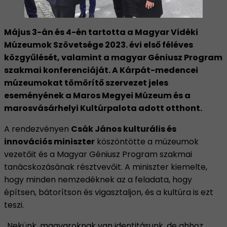
Május 3-án és 4-én tartotta a Magyar Vidéki
Múzeumok Szövetsége 2023. évi első féléves
közgyűlését, valamint a magyar Géniusz Program
szakmai konferenciáját. A Kárpát-medencei
múzeumokat tömörítő szervezet jeles
eseményének a Maros Megyei Múzeum és a
marosvásárhelyi Kultúrpalota adott otthont.
A rendezvényen
Csák János kulturális és
innovációs miniszter
köszöntötte a múzeumok
vezetőit és a Magyar Géniusz Program szakmai
tanácskozásának résztvevőit. A miniszter kiemelte,
hogy minden nemzedéknek az a feladata, hogy
építsen, bátorítson és vigasztaljon, és a kultúra is ezt
teszi.
„Nekünk, magyaroknak van identitásunk, de ahhoz,