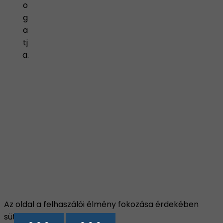
o
g
a
tj
a.
Az oldal a felhaszálói élmény fokozása érdekében
sütiket használ.