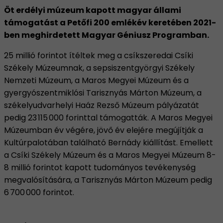
Öt erdélyi múzeum kapott magyar állami
támogatást a Petőfi 200 emlékév keretében 2021-
ben meghirdetett Magyar Géniusz Programban.
25 millió forintot ítéltek meg a csíkszeredai Csíki
Székely Múzeumnak, a sepsiszentgyörgyi Székely
Nemzeti Múzeum, a Maros Megyei Múzeum és a
gyergyószentmiklósi Tarisznyás Márton Múzeum, a
székelyudvarhelyi Haáz Rezső Múzeum pályázatát
pedig 23 115 000 forinttal támogatták. A Maros Megyei
Múzeumban év végére, jövő év elejére megújítják a
Kultúrpalotában található Bernády kiállítást. Emellett
a Csíki Székely Múzeum és a Maros Megyei Múzeum 8-
8 millió forintot kapott tudományos tevékenység
megvalósítására, a Tarisznyás Márton Múzeum pedig
6 700 000 forintot.