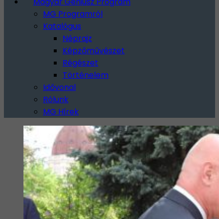
Magyar Géniusz Program
MG Programról
Katalógus
Néprajz
Képzőművészet
Régészet
Történelem
Idővonal
Rólunk
MG Hírek