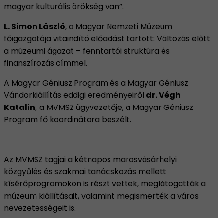
magyar kulturális örökség van”.
L. Simon László
, a Magyar Nemzeti Múzeum
főigazgatója vitaindító előadást tartott: Változás előtt
a múzeumi ágazat – fenntartói struktúra és
finanszírozás címmel.
A Magyar Géniusz Program és a Magyar Géniusz
Vándorkiállítás eddigi eredményeiről
dr. Végh
Katalin,
a MVMSZ ügyvezetője, a Magyar Géniusz
Program fő koordinátora beszélt.
Az MVMSZ tagjai a kétnapos marosvásárhelyi
közgyűlés és szakmai tanácskozás mellett
kísérőprogramokon is részt vettek, meglátogatták a
múzeum kiállításait, valamint megismerték a város
nevezetességeit is.