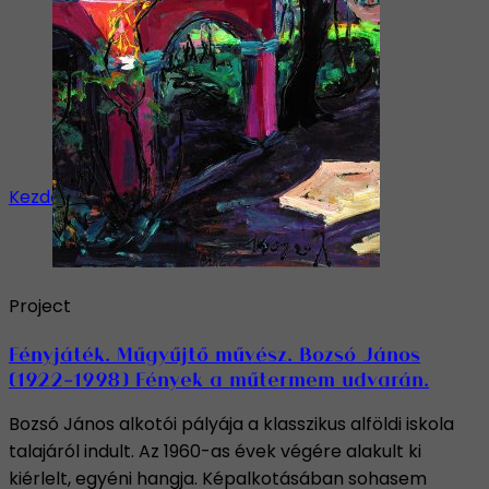
Kezdőlap
/
Képzőművészet
Project
Fényjáték. Műgyűjtő művész. Bozsó János
(1922-1998) Fények a műtermem udvarán.
Bozsó János alkotói pályája a klasszikus alföldi iskola
talajáról indult. Az 1960-as évek végére alakult ki
kiérlelt, egyéni hangja. Képalkotásában sohasem