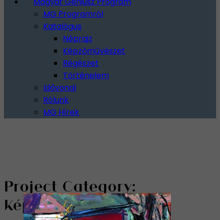
Magyar Géniusz Program
MG Programról
Katalógus
Néprajz
Képzőművészet
Régészet
Történelem
Idővonal
Rólunk
MG Hírek
Project Category:
Képzőművészet