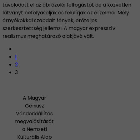
távolodott el az ábrázolói felfogástól, de a közvetlen
látványt befolyásolják és felülírják az érzelmei. Mély
árnyékokkal szabdalt fények, erőteljes
szerkesztettség jellemzi. A magyar expresszív
realizmus meghatározó alakjává vált.
1
2
3
A Magyar
Géniusz
Vándorkiállítás
megvalósítását
a Nemzeti
Kulturális Alap