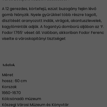
A 12 gerezdes, körtefejű, ezüst buzogány fején lévő
gomb hiányzik. Nyele gyűrűkkel több részre tagolt,
díszítését aranyozott indák, virágok, akantuszlevelek,
kagylóminták adják. A fogantyú domború aljában az ’F.
Fodor 1765’ véset áll. Valóban, akkoriban Fodor Ferenc
viselte a városkapitányi tisztséget
Adatok
Méret
hossz.: 60 cm
Korszak
1660-1670
Kölcsönadó múzeum
Kőszegi Városi Múzeum és Könyvtár