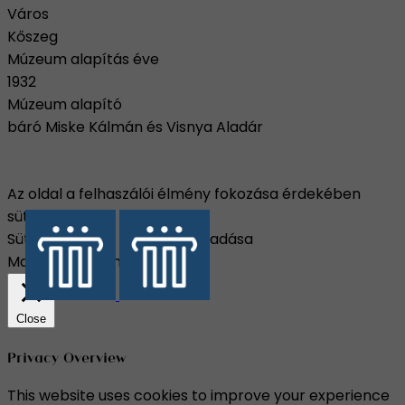
Város
Kőszeg
Múzeum alapítás éve
1932
Múzeum alapító
báró Miske Kálmán és Visnya Aladár
Az oldal a felhaszálói élmény fokozása érdekében
sütiket használ.
Süti beállítások
Összes elfogadása
Manage consent
Close
Privacy Overview
This website uses cookies to improve your experience