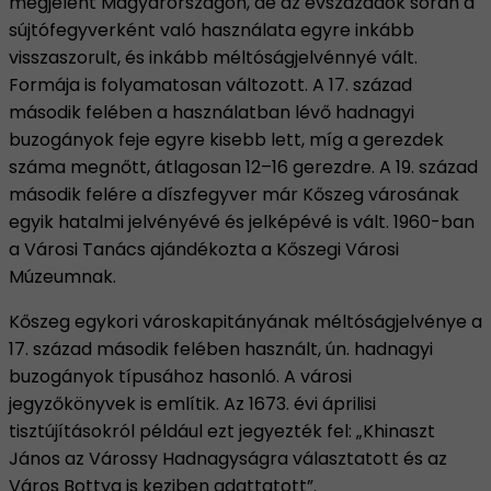
megjelent Magyarországon, de az évszázadok során a
sújtófegyverként való használata egyre inkább
visszaszorult, és inkább méltóságjelvénnyé vált.
Formája is folyamatosan változott. A 17. század
második felében a használatban lévő hadnagyi
buzogányok feje egyre kisebb lett, míg a gerezdek
száma megnőtt, átlagosan 12–16 gerezdre. A 19. század
második felére a díszfegyver már Kőszeg városának
egyik hatalmi jelvényévé és jelképévé is vált. 1960-ban
a Városi Tanács ajándékozta a Kőszegi Városi
Múzeumnak.
Kőszeg egykori városkapitányának méltóságjelvénye a
17. század második felében használt, ún. hadnagyi
buzogányok típusához hasonló. A városi
jegyzőkönyvek is említik. Az 1673. évi áprilisi
tisztújításokról például ezt jegyezték fel: „Khinaszt
János az Várossy Hadnagyságra választatott és az
Város Bottya is keziben adattatott”.