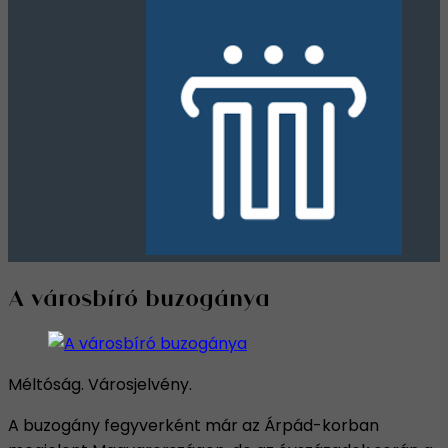
A városbíró buzogánya
Méltóság. Városjelvény.
A buzogány fegyverként már az Árpád-korban