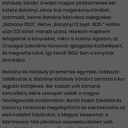
Kisfaludy Sándor Eredeti magyar játékszínének két
kötete Batsányi János linzi magánkönyvtárából
származik, benne Batsányi kézírásos bejegyzése:
„Batsányi 1825”, illetve „Batsányi 12 Sept. 1826.” Halála
után 1121 kötet maradt utána. Hitelezői majdnem
lefoglalták a könyveket, mikor is Kubinyi Ágoston, az
Országos Széchényi Könyvtár igazgatója közbelépett,
és megvette tőlük, így került 1852-ben a könyvtár
birtokába.
Batsányi és Kisfaludy jól ismerték egymást, többször
találkoztak is, Batsányi Kisfaludy Sándort tartotta a kor
legjobb költőjének. Bár Kassán volt kamarai
kancellista, élénk szerepet vállalt a magyar
felvilágosodás irodalmában. Baróti Szabó Dáviddal és
Kazinczy Ferenccel megalapította és szerkesztette az
első irodalmi folyóiratot, a Magyar Museumot. A
Martinovics-féle jakobinus összeesküvésben való