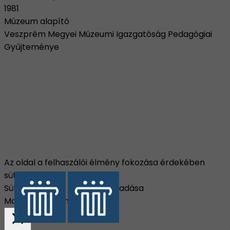
1981
Múzeum alapító
Veszprém Megyei Múzeumi Igazgatóság Pedagógiai
Gyűjteménye
Az oldal a felhaszálói élmény fokozása érdekében
sütiket használ.
Süti beállítások
Összes elfogadása
Manage consent