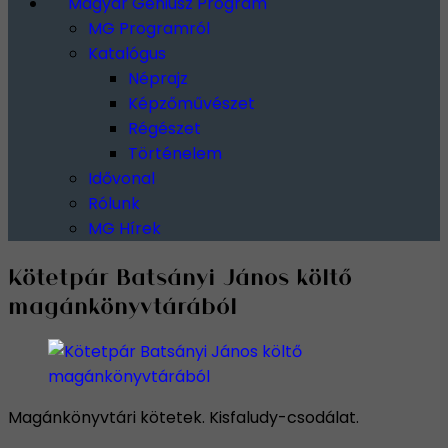
Magyar Géniusz Program
MG Programról
Katalógus
Néprajz
Képzőművészet
Régészet
Történelem
Idővonal
Rólunk
MG Hírek
Kötetpár Batsányi János költő
magánkönyvtárából
Magánkönyvtári kötetek. Kisfaludy-csodálat.