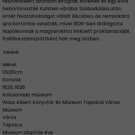
részvételéért azonban elfogták, elítélték és egy évre
bebörtönözték Kufstein várába. Szabadulása után
ismét hivatalnokságot vállalt Bécsben, de nemsokára
újra börtönbe vetették, mivel 1809-ben átdolgozta
Napóleonnak a magyarokhoz intézett proklamációját.
Politikai száműzöttként halt meg Linzben.
Adatok
Méret
13x20cm
Korszak
1825, 1826
Kölcsönadó múzeum
Wass Albert Könyvtár és Múzeum Tapolcai Városi
Múzeum
Város
Tapolca
Múzeum alapítás éve