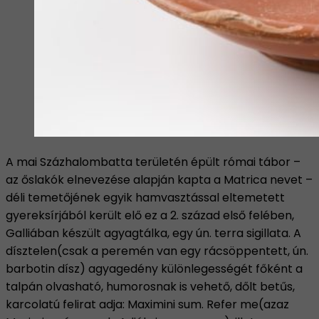
A mai Százhalombatta területén épült római tábor –
az őslakók elnevezése alapján kapta a Matrica nevet –
déli temetőjének egyik hamvasztással eltemetett
gyereksírjából került elő ez a 2. század első felében,
Galliában készült agyagtálka, egy ún. terra sigillata. A
dísztelen(csak a peremén van egy rácsöppentett, ún.
barbotin dísz) agyagedény különlegességét főként a
talpán olvasható, humorosnak is vehető, dőlt betűs,
karcolatú felirat adja: Maximini sum. Refer me(azaz