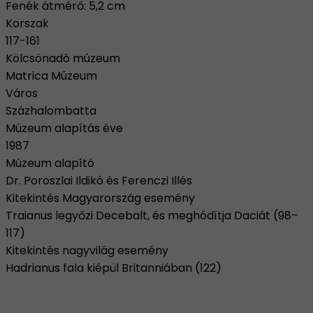
Fenék átmérő: 5,2 cm
Korszak
117-161
Kölcsönadó múzeum
Matrica Múzeum
Város
Százhalombatta
Múzeum alapítás éve
1987
Múzeum alapító
Dr. Poroszlai Ildikó és Ferenczi Illés
Kitekintés Magyarország esemény
Traianus legyőzi Decebalt, és meghódítja Daciát (98–
117)
Kitekintés nagyvilág esemény
Hadrianus fala kiépül Britanniában (122)