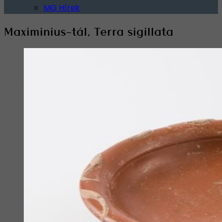
MG Hírek
Maximinius-tál, Terra sigillata