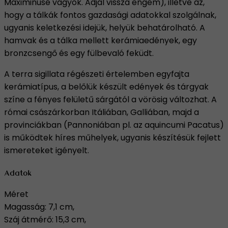
Maximinusé vagyok. Adjál vissza engem), illetve az,
hogy a tálkák fontos gazdasági adatokkal szolgálnak,
ugyanis keletkezési idejük, helyük behatárolható. A
hamvak és a tálka mellett kerámiaedények, egy
bronzcsengő és egy fülbevaló feküdt.
A terra sigillata régészeti értelemben egyfajta
kerámiatípus, a belőlük készült edények és tárgyak
színe a fényes felületű sárgától a vörösig változhat. A
római császárkorban Itáliában, Galliában, majd a
provinciákban (Pannoniában pl. az aquincumi Pacatus)
is működtek híres műhelyek, ugyanis készítésük fejlett
ismereteket igényelt.
Adatok
Méret
Magasság: 7,1 cm,
Száj átmérő: 15,3 cm,