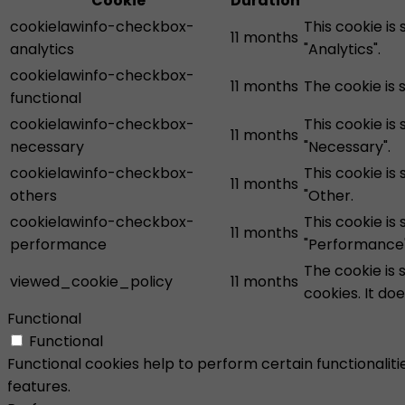
Cookie
Duration
cookielawinfo-checkbox-
This cookie is
11 months
analytics
"Analytics".
cookielawinfo-checkbox-
11 months
The cookie is 
functional
cookielawinfo-checkbox-
This cookie is
11 months
necessary
"Necessary".
cookielawinfo-checkbox-
This cookie is
11 months
others
"Other.
cookielawinfo-checkbox-
This cookie is
11 months
performance
"Performance"
The cookie is 
viewed_cookie_policy
11 months
cookies. It do
Functional
Functional
Functional cookies help to perform certain functionaliti
features.