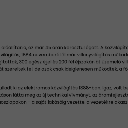
előállítania, ez már 45 órán keresztül égett. A közvilág
világítás, 1884 novemberétől már villanyvilágítás működö
tottak, 300 egész éjjel és 200 fél éjszakán át üzemelő vi
át szereltek fel, de azok csak ideiglenesen működtek, a 
ladt ki az elektromos közvilágítás 1888-ban. Igaz, volt 
llításon látta meg az új technikai vívmányt, az áramfejle
oszlopokon – a saját lakásáig vezette, a vezetékre akaszt