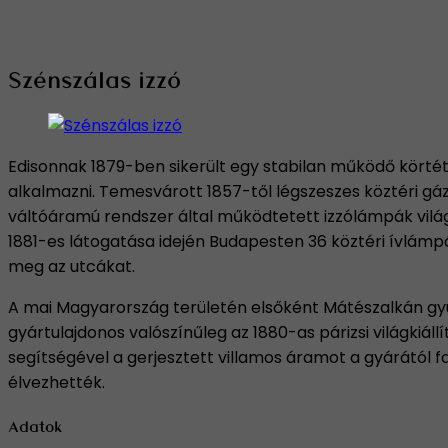
Szénszálas izzó
Edisonnak 1879-ben sikerült egy stabilan működő körtét 
alkalmazni. Temesvárott 1857-től légszeszes köztéri gáz
váltóáramú rendszer által működtetett izzólámpák világí
1881-es látogatása idején Budapesten 36 köztéri ívlámp
meg az utcákat.
A mai Magyarország területén elsőként Mátészalkán gyul
gyártulajdonos valószínűleg az 1880-as párizsi világkiá
segítségével a gerjesztett villamos áramot a gyárától fa
élvezhették.
Adatok