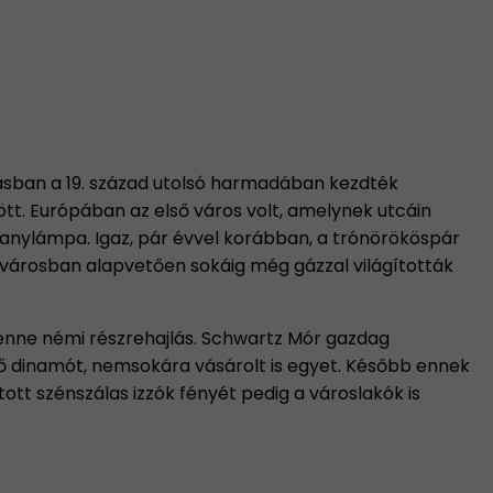
ításban a 19. század utolsó harmadában kezdték
tt. Európában az első város volt, amelynek utcáin
llanylámpa. Igaz, pár évvel korábban, a trónörököspár
fővárosban alapvetően sokáig még gázzal világították
benne némi részrehajlás. Schwartz Mór gazdag
sztő dinamót, nemsokára vásárolt is egyet. Később ennek
ott szénszálas izzók fényét pedig a városlakók is