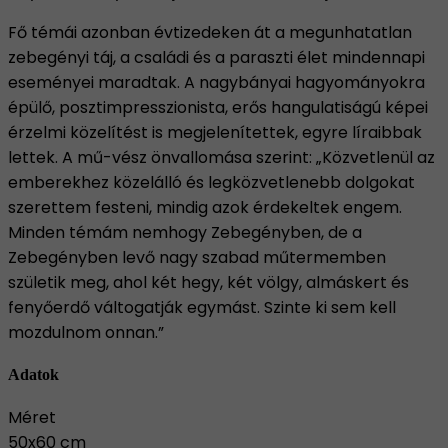
Fő témái azonban évtizedeken át a megunhatatlan
zebegényi táj, a családi és a paraszti élet mindennapi
eseményei maradtak. A nagybányai hagyományokra
épülő, posztimpresszionista, erős hangulatiságú képei
érzelmi közelítést is megjelenítettek, egyre líraibbak
lettek. A mű-vész önvallomása szerint: „Közvetlenül az
emberekhez közelálló és legközvetlenebb dolgokat
szerettem festeni, mindig azok érdekeltek engem.
Minden témám nemhogy Zebegényben, de a
Zebegényben levő nagy szabad műtermemben
születik meg, ahol két hegy, két völgy, almáskert és
fenyőerdő váltogatják egymást. Szinte ki sem kell
mozdulnom onnan.”
Adatok
Méret
50x60 cm