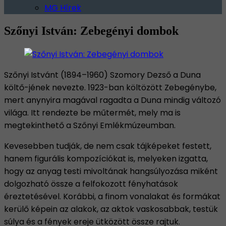
MG Hírek
Szőnyi István: Zebegényi dombok
Szőnyi Istvánt (1894–1960) Szomory Dezső a Duna
költő-jének nevezte. 1923-ban költözött Zebegénybe,
mert anynyira magával ragadta a Duna mindig változó
világa. Itt rendezte be műtermét, mely ma is
megtekinthető a Szőnyi Emlékmúzeumban.
Kevesebben tudják, de nem csak tájképeket festett,
hanem figurális kompozíciókat is, melyeken izgatta,
hogy az anyag testi mivoltának hangsúlyozása miként
dolgozható össze a felfokozott fényhatások
éreztetésével. Korábbi, a finom vonalakat és formákat
kerülő képein az alakok, az aktok vaskosabbak, testük
súlya és a fények ereje ütközött össze rajtuk.