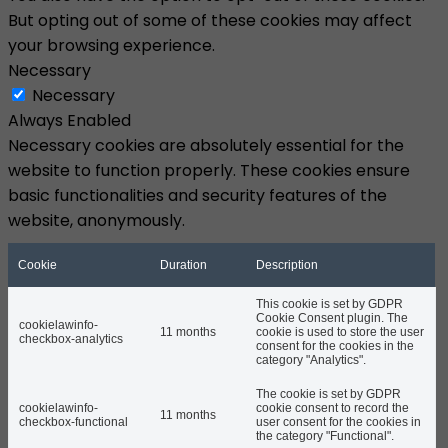
But opting out of some of these cookies may affect
your browsing experience.
Necessary
Necessary
Always Enabled
Necessary cookies are absolutely essential for the
website to function properly. These cookies ensure
basic functionalities and security features of the
website, anonymously.
Cookie
Duration
Description
This cookie is set by GDPR
Cookie Consent plugin. The
cookielawinfo-
11 months
cookie is used to store the user
checkbox-analytics
consent for the cookies in the
category "Analytics".
The cookie is set by GDPR
cookielawinfo-
cookie consent to record the
11 months
checkbox-functional
user consent for the cookies in
the category "Functional".