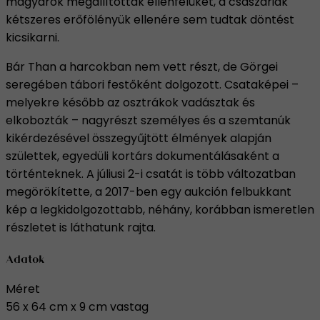
magyarok megállították ellenfelüket, a császáriak
kétszeres erőfölényük ellenére sem tudtak döntést
kicsikarni.
Bár Than a harcokban nem vett részt, de Görgei
seregében tábori festőként dolgozott. Csataképei –
melyekre később az osztrákok vadásztak és
elkobozták – nagyrészt személyes és a szemtanúk
kikérdezésével összegyűjtött élmények alapján
születtek, egyedüli kortárs dokumentálásaként a
történteknek. A júliusi 2-i csatát is több változatban
megörökítette, a 2017-ben egy aukción felbukkant
kép a legkidolgozottabb, néhány, korábban ismeretlen
részletet is láthatunk rajta.
Adatok
Méret
56 x 64 cm x 9 cm vastag