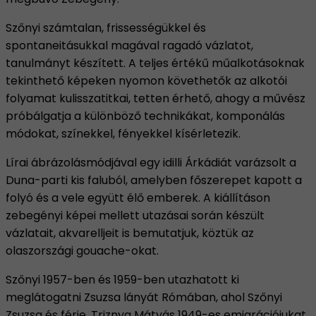
Szőnyi számtalan, frissességükkel és
spontaneitásukkal magával ragadó vázlatot,
tanulmányt készített. A teljes értékű műalkotásoknak
tekinthető képeken nyomon követhetők az alkotói
folyamat kulisszatitkai, tetten érhető, ahogy a művész
próbálgatja a különböző technikákat, komponálás
módokat, színekkel, fényekkel kísérletezik.
Lírai ábrázolásmódjával egy idilli Árkádiát varázsolt a
Duna-parti kis faluból, amelyben főszerepet kapott a
folyó és a vele együtt élő emberek. A kiállításon
zebegényi képei mellett utazásai során készült
vázlatait, akvarelljeit is bemutatjuk, köztük az
olaszországi gouache-okat.
Szőnyi 1957-ben és 1959-ben utazhatott ki
meglátogatni Zsuzsa lányát Rómában, ahol Szőnyi
Zsuzsa és férje, Triznya Mátyás 1949-es emigrációjukat