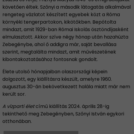
követően éltek. Szőnyi a második látogatás alkalmával
rengeteg vázlatot készített egyebek közt a Róma
környéki tengerpartokon, kikötőkben. Bepótolta
mindazt, amit 1929-ban Római Iskolás ösztöndíjasként
elmulasztott. Akkor szíve négy hónap után hazahúzta
Zebegénybe, ahol ő addigra már, saját bevallása
szerint, megtalálta mindazt, amit művészetének
kibontakoztatásához fontosnak gondolt.
Élete utolsó hónapjaiban olaszországi képein
dolgozott, egy kiállításra készült, amelyre 1960.
augusztus 30-án bekövetkezett halála miatt már nem
került sor.
A vízparti élet
című kiállítás 2024. április 28-ig
tekinthető meg Zebegényben, Szőnyi István egykori
otthonában.