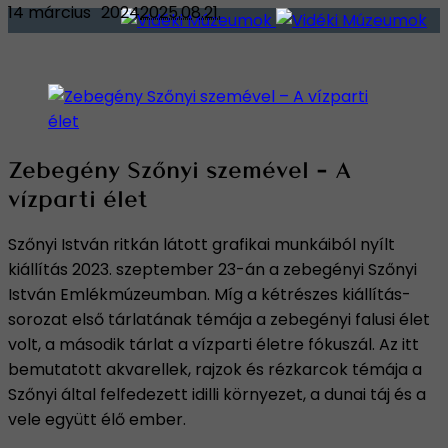
14 március
2024
2025.08.21.
Zebegény Szőnyi szemével – A
vízparti élet
Szőnyi István ritkán látott grafikai munkáiból nyílt
kiállítás 2023. szeptember 23-án a zebegényi Szőnyi
István Emlékmúzeumban. Míg a kétrészes kiállítás-
sorozat első tárlatának témája a zebegényi falusi élet
volt, a második tárlat a vízparti életre fókuszál. Az itt
bemutatott akvarellek, rajzok és rézkarcok témája a
Szőnyi által felfedezett idilli környezet, a dunai táj és a
vele együtt élő ember.