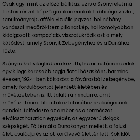
Csak úgy, mint az előző kiállítás, ez is a Szőnyi életmű
fontos részét képző grafikai munkák többsége vázlat,
tanulmányrajz, afféle vizuális jegyzet, hol néhány
vonással megörökített pillanatkép, hol komolyabban
kidolgozott kompozíció, visszatükrözik azt a mély
kötődést, amely Szőnyit Zebegényhez és a Dunához
fűzte.
Szőnyi a két világháború közötti, hazai festőnemzedék
egyik legsikeresebb tagja fiatal házasként, harminc
évesen, 1924-ben költözött a fővárosból Zebegénybe,
amely fordulópontot jelentett életében és
művészetében is. Itt talált rá mindarra, amit
művészetének kibontakoztatásához szükségesnek
gondolt, felfedezte az ember és a természet
elválaszthatatlan egységét, az egyszerű dolgok
szépségét. Fő témái a Dunakanyar mellett, a falusi
élet, családja és az őt körülvevő élettér lett. Sok időt