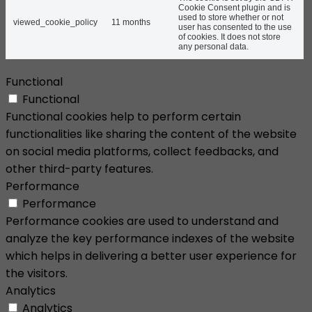
Cookie Consent plugin and is
used to store whether or not
viewed_cookie_policy
11 months
user has consented to the use
of cookies. It does not store
any personal data.
Functional
Functional
Functional cookies help to perform certain
functionalities like sharing the content of the website
on social media platforms, collect feedbacks, and
other third-party features.
Performance
Performance
Performance cookies are used to understand and
analyze the key performance indexes of the website
which helps in delivering a better user experience for
the visitors.
Analytics
Analytics