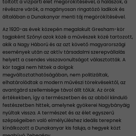
töltött a vízparti élet megörökítésével, a halászok, a
révészre várók, a magányosan ringatózó ladikok és
általában a Dunakanyar menti táj megörökítésével.
Az 1920-as évek közepén megalakult Gresham-kör
tagjaként Szőnyi azok közé a művészek közé tartozott,
akik a Nagy Háború és az azt követő magyarországi
események után az aktív társadalmi szerepvállalás
helyett a csendes visszavonultságot választották. A
kör tagjai nem hittek a dolgok
megváltoztathatóságában, nem politizáltak,
elhatárolódtak a modern művészi törekvésektől, az
avantgárd szellemisége távol állt tőlük. Az örök
értékekben, így a természetben és az abból kiinduló
festészetben hittek, amelynek gyökerei Nagybányáig
nyúltak vissza. A természet és az élet egyszerű
szépségeiben való elmélyüléshez ideális terepnek
kínálkozott a Dunakanyar kis faluja, a hegyek közt
megbúvó Zebegény.